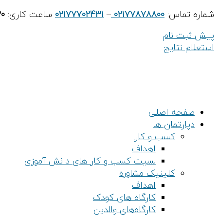
پرش
شماره تماس:
02177878800
–
02177702431
ساعت کاری:
30
به
پیش ثبت نام
محتوا
استعلام نتایج
صفحه اصلی
دپارتمان ها
کسب و کار
اهداف
لسیت کسب و کار های دانش آموزی
کلینیک مشاوره
اهداف
کارگاه های کودک
کارگاه‌های والدین