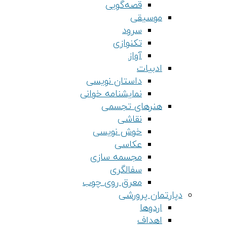
قصه‌گویی
موسیقی
سرود
تکنوازی
آواز
ادبیات
داستان نویسی
نمایشنامه خوانی
هنرهای تجسمی
نقاشی
خوش نویسی
عکاسی
مجسمه سازی
سفالگری
معرق روی چوب
دپارتمان پرورشی
اردوها
اهداف