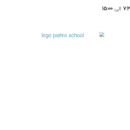
7:
الی
15:00