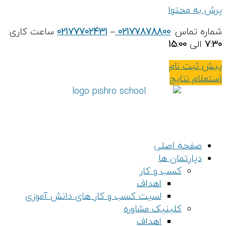
توا
اس:
02177878800
–
02177702431
ساعت کاری:
15:0
نام
تایج
 اصلی
مان ها
کسب و کار
اهداف
لسیت کسب و کار های دانش آموزی
کلینیک مشاوره
اهداف