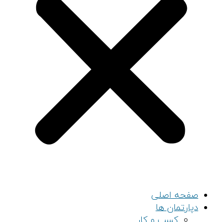
 اصلی
مان ها
کسب و کار