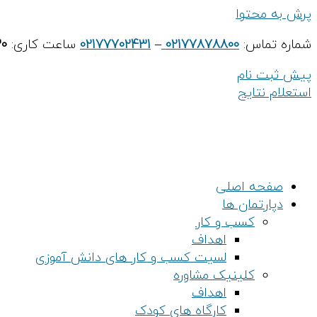
پرش به محتوا
شماره تماس:
02177878800
–
02177702431
ساعت کاری:
30
پیش ثبت نام
استعلام نتایج
صفحه اصلی
دپارتمان ها
کسب و کار
اهداف
لسیت کسب و کار های دانش آموزی
کلینیک مشاوره
اهداف
کارگاه های کودک