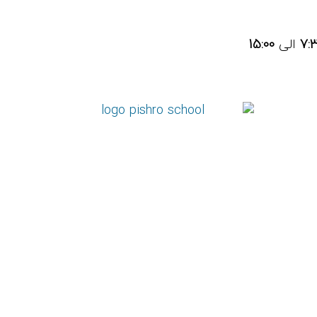
7:
الی
15:00