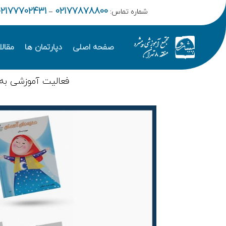
02177702431
02177878800
شماره تماس:
–
صفحه اصلی
دپارتمان ها
مقال
فعالیت آموزشی به