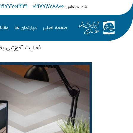
02177702431
02177878800
شماره تماس:
–
صفحه اصلی
دپارتمان ها
مقال
فعالیت آموزشی به