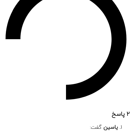
2 پاسخ
یاسین
گفت: