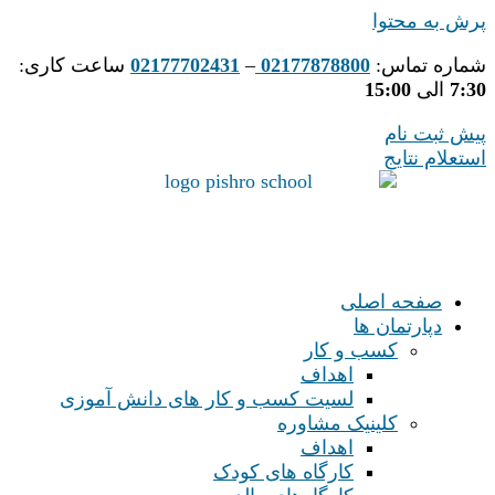
پرش به محتوا
شماره تماس:
02177878800
–
02177702431
ساعت کاری:
7:30
الی
15:00
پیش ثبت نام
استعلام نتایج
صفحه اصلی
دپارتمان ها
کسب و کار
اهداف
لسیت کسب و کار های دانش آموزی
کلینیک مشاوره
اهداف
کارگاه های کودک