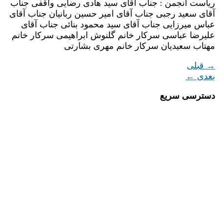
ریاست انجمن : جناب آقای سید هادی رضایی واقفی جناب
آقای سعید رجبی جناب آقای امیر حسین ربانیان جناب آقای
عباس میرزایی جناب آقای سید محمود بنائی جناب آقای
علیرضا عباسی سرکار خانم گلنوش ابراهیمی سرکار خانم
مهتاب سعیدیان سرکار خانم مهری بشارتی
→
قبلی
بعدی
←
دسترسی سریع
مقالات
دپارتمان کسب و کار
دپارتمان علم و خلاقیت
دپارتمان زبان انگلیسی
دپارتمان فرهنگی هنری
دپارتمان پرورشی