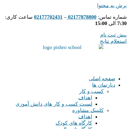
پرش به محتوا
شماره تماس:
02177878800
–
02177702431
ساعت کاری:
7:30
الی
15:00
پیش ثبت نام
استعلام نتایج
صفحه اصلی
دپارتمان ها
کسب و کار
اهداف
لسیت کسب و کار های دانش آموزی
کلینیک مشاوره
اهداف
کارگاه های کودک