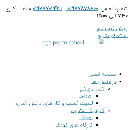
پرش
شماره تماس:
02177878800
–
02177702431
ساعت کاری:
به
7:30
الی
15:00
محتوا
پیش ثبت نام
استعلام نتایج
صفحه اصلی
دپارتمان ها
کسب و کار
اهداف
لسیت کسب و کار های دانش آموزی
کلینیک مشاوره
اهداف
کارگاه های کودک