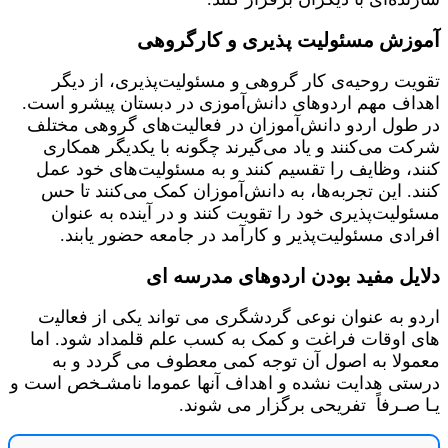
آموزش مسئولیت پذیری و کارگروهی
تقویت روحیه‌ی کار گروهی و مسئولیت‌پذیری، از دیگر
اهداف مهم اردوهای دانش‌آموزی در دبستان پیشرو است.
در طول اردو دانش‌آموزان در فعالیت‌های گروهی مختلف
شرکت می‌کنند و یاد می‌گیرند چگونه با یکدیگر همکاری
کنند، وظایف را تقسیم کنند و به مسئولیت‌های خود عمل
کنند. این تجربه‌ها، به دانش‌آموزان کمک می‌کنند تا حس
مسئولیت‌پذیری خود را تقویت کنند و در آینده به عنوان
افرادی مسئولیت‌پذیر و کارآمد در جامعه حضور یابند.
دلایل مفید بودن اردوهای مدرسه ای
اردو ﺑﻪ ﻋﻨﻮان ﻧﻮﻋﯽ ﮔﺮدﺷﮕﺮی می تواند ﯾﮑﯽ از ﻓﻌﺎﻟﯿت
ﻫﺎی اوﻗﺎت ﻓﺮاﻏﺖ و کمک به کسب علم ﻗﻠﻤﺪاد ﺷﻮد. اﻣﺎ
معمولا به اصول آن ﺗﻮﺟﻪ ﮐﻤﯽ ﻣﻌﻄﻮف می گردد و ﺑﻪ
درﺳﺘﯽ ﻫﺪاﯾﺖ ﻧﺸﺪه و اﻫﺪاف آنها ﻋﻤﻮﻣا ﻧﺎﻣﺸـﺨﺺ است و
ﯾـﺎ ﺻـﺮﻓﺎً ﺗﻔﺮیحی برگزار می شوند.