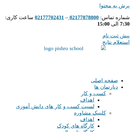
پرش به محتوا
شماره تماس:
02177878800
–
02177702431
ساعت کاری:
7:30
الی
15:00
پیش ثبت نام
استعلام نتایج
صفحه اصلی
دپارتمان ها
کسب و کار
اهداف
لسیت کسب و کار های دانش آموزی
کلینیک مشاوره
اهداف
کارگاه های کودک