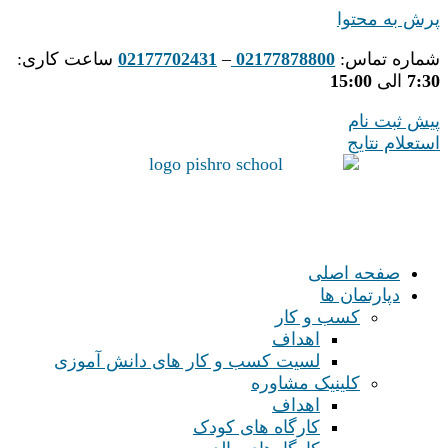
پرش به محتوا
شماره تماس:
02177878800
–
02177702431
ساعت کاری:
7:30
الی
15:00
پیش ثبت نام
استعلام نتایج
صفحه اصلی
دپارتمان ها
کسب و کار
اهداف
لسیت کسب و کار های دانش آموزی
کلینیک مشاوره
اهداف
کارگاه های کودک