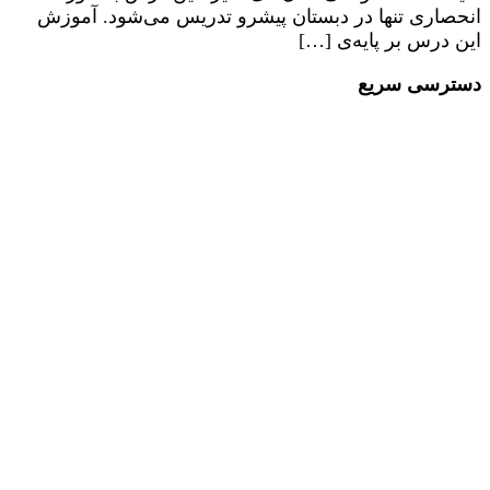
انحصاری تنها در دبستان پیشرو تدریس می‌شود. آموزش
این درس بر پایه‌ی […]
دسترسی سریع
مقالات
دپارتمان کسب و کار
دپارتمان علم و خلاقیت
دپارتمان زبان انگلیسی
دپارتمان فرهنگی هنری
دپارتمان پرورشی
دپارتمان کامپیوتر
دپارتمان تحقیق و پژوهش
درباره ما