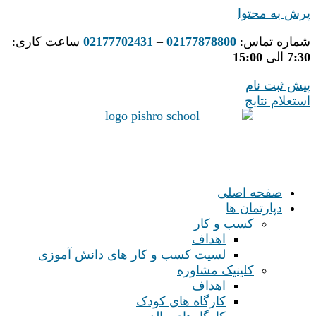
پرش به محتوا
شماره تماس:
02177878800
–
02177702431
ساعت کاری:
7:30
الی
15:00
پیش ثبت نام
استعلام نتایج
صفحه اصلی
دپارتمان ها
کسب و کار
اهداف
لسیت کسب و کار های دانش آموزی
کلینیک مشاوره
اهداف
کارگاه های کودک