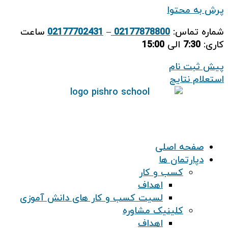
پرش به محتوا
شماره تماس:
02177878800
–
02177702431
ساعت
کاری:
7:30
الی
15:00
پیش ثبت نام
استعلام نتایج
صفحه اصلی
دپارتمان ها
کسب و کار
اهداف
لسیت کسب و کار های دانش آموزی
کلینیک مشاوره
اهداف