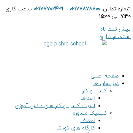
پرش
شماره تماس:
02177878800
–
02177702431
ساعت کاری:
به
7:30
الی
15:00
محتوا
پیش ثبت نام
استعلام نتایج
صفحه اصلی
دپارتمان ها
کسب و کار
اهداف
لسیت کسب و کار های دانش آموزی
کلینیک مشاوره
اهداف
کارگاه های کودک