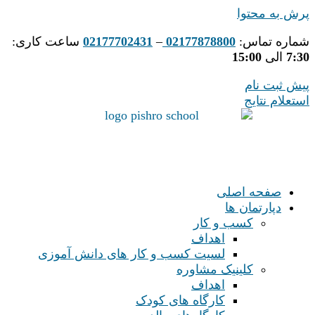
پرش به محتوا
شماره تماس:
02177878800
–
02177702431
ساعت کاری:
7:30
الی
15:00
پیش ثبت نام
استعلام نتایج
صفحه اصلی
دپارتمان ها
کسب و کار
اهداف
لسیت کسب و کار های دانش آموزی
کلینیک مشاوره
اهداف
کارگاه های کودک