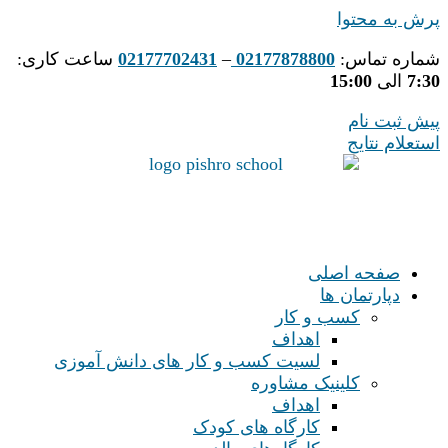
پرش به محتوا
شماره تماس:
02177878800
–
02177702431
ساعت کاری:
7:30
الی
15:00
پیش ثبت نام
استعلام نتایج
صفحه اصلی
دپارتمان ها
کسب و کار
اهداف
لسیت کسب و کار های دانش آموزی
کلینیک مشاوره
اهداف
کارگاه های کودک