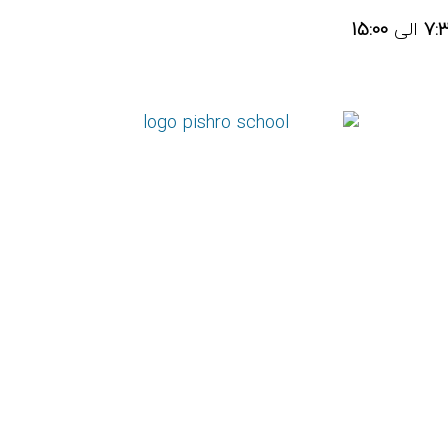
7:
الی
15:00