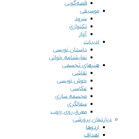
قصه‌گویی
موسیقی
سرود
تکنوازی
آواز
ادبیات
داستان نویسی
نمایشنامه خوانی
هنرهای تجسمی
نقاشی
خوش نویسی
عکاسی
مجسمه سازی
سفالگری
معرق روی چوب
دپارتمان پرورشی
اردوها
اهداف