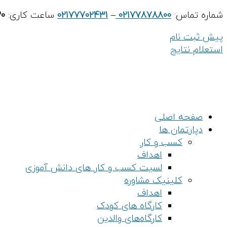
شماره تماس:
پرش به محتوا
02177878800
–
02177702431
ساعت کاری:
30
پیش ثبت نام
استعلام نتایج
صفحه اصلی
دپارتمان ها
کسب و کار
اهداف
لسیت کسب و کار های دانش آموزی
کلینیک مشاوره
اهداف
کارگاه های کودک
کارگاه‌های والدین