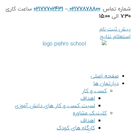
پرش
شماره تماس:
02177878800
–
02177702431
ساعت کاری:
به
7:30
الی
15:00
محتوا
پیش ثبت نام
استعلام نتایج
صفحه اصلی
دپارتمان ها
کسب و کار
اهداف
لسیت کسب و کار های دانش آموزی
کلینیک مشاوره
اهداف
کارگاه های کودک