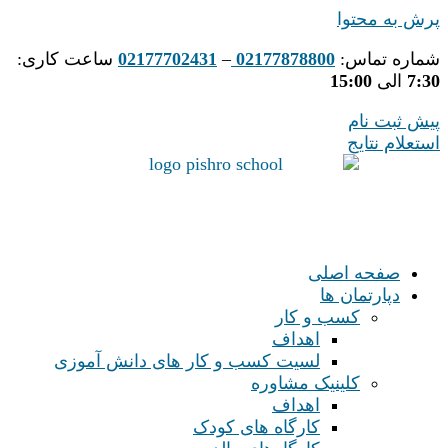
پرش به محتوا
شماره تماس:
02177878800
–
02177702431
ساعت کاری:
7:30
الی
15:00
پیش ثبت نام
استعلام نتایج
صفحه اصلی
دپارتمان ها
کسب و کار
اهداف
لسیت کسب و کار های دانش آموزی
کلینیک مشاوره
اهداف
کارگاه های کودک