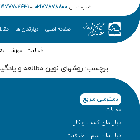
02177702431
02177878800
شماره تماس:
–
صفحه اصلی
دپارتمان ها
مقال
فعالیت آموزشی به
برچسب:
روشهای نوین مطالعه و یادگی
دسترسی سریع
مقالات
دپارتمان کسب و کار
دپارتمان علم و خلاقیت