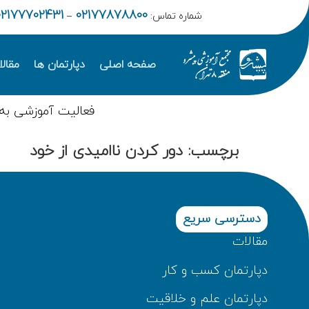
02177702431
02177878800
شماره تماس:
–
صفحه اصلی
دپارتمان ها
مقال
فعالیت آموزشی به
برچسب:
دور کردن ناامیدی از خود
دسترسی سریع
مقالات
دپارتمان کسب و کار
دپارتمان علم و خلاقیت