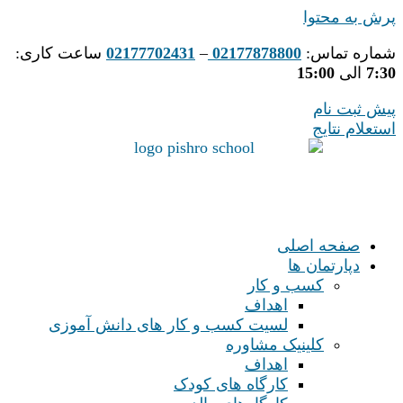
پرش به محتوا
شماره تماس:
02177878800
–
02177702431
ساعت کاری:
7:30
الی
15:00
پیش ثبت نام
استعلام نتایج
صفحه اصلی
دپارتمان ها
کسب و کار
اهداف
لسیت کسب و کار های دانش آموزی
کلینیک مشاوره
اهداف
کارگاه های کودک