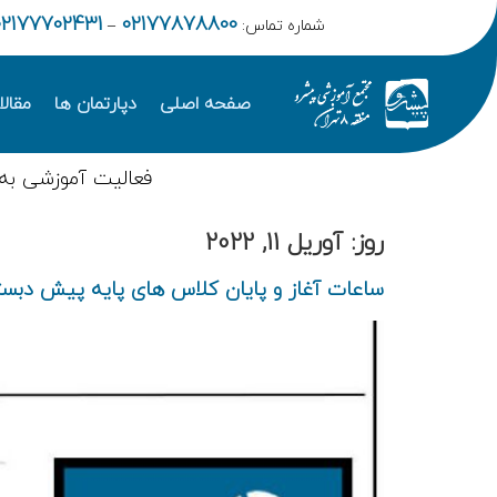
02177702431
02177878800
شماره تماس:
–
صفحه اصلی
دپارتمان ها
مقال
فعالیت آموزشی به
روز:
آوریل 11, 2022
ساعات آغاز و پایان کلاس های پایه پیش دبست