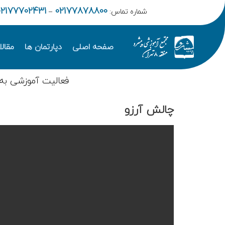
02177702431
02177878800
شماره تماس:
–
صفحه اصلی
دپارتمان ها
مقال
فعالیت آموزشی به
چالش آرزو